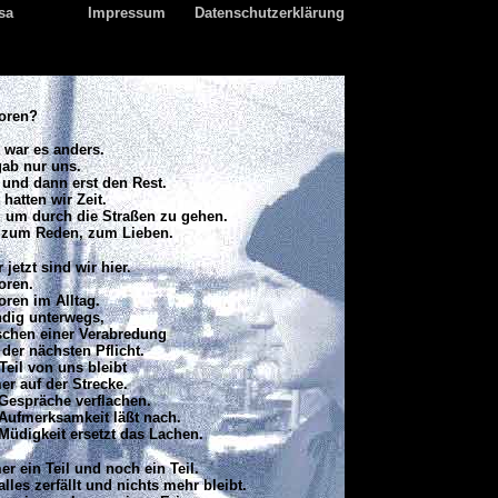
sa
Impressum
Datenschutzerklärung
loren?
 war es anders.
gab nur uns.
 und dann erst den Rest.
 hatten wir Zeit.
, um durch die Straßen zu gehen.
t zum Reden, zum Lieben.
 jetzt sind wir hier.
oren.
oren im Alltag.
ndig unterwegs,
schen einer Verabredung
der nächsten Pflicht.
Teil von uns bleibt
r auf der Strecke.
Gespräche verflachen.
 Aufmerksamkeit läßt nach.
Müdigkeit ersetzt das Lachen.
r ein Teil und noch ein Teil.
alles zerfällt und nichts mehr bleibt.