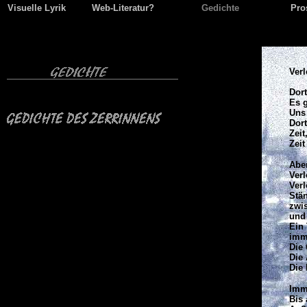
Visuelle Lyrik
Web-Literatur?
Gedichte
Pro
Ver
Dort
Es 
Uns
Dort
Zeit
Zei
Aber
Verl
Verl
Stä
zwi
und 
Ein 
imme
Die 
Die
Die 
Imme
Bis 