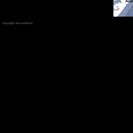
Auß
copyright art-combinat