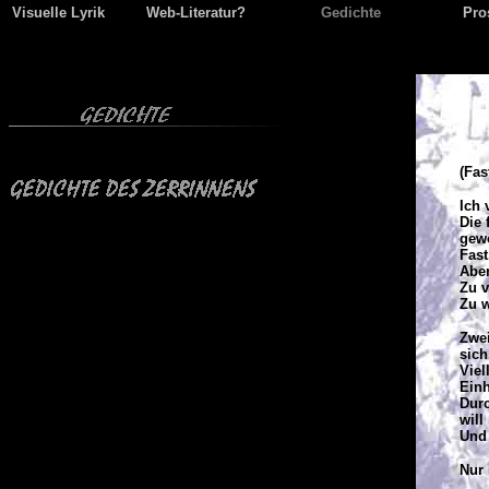
Visuelle Lyrik
Web-Literatur?
Gedichte
Pro
(Fas
Ich 
Die 
gewo
Fast
Aber
Zu v
Zu w
Zwe
sich
Viel
Einh
Durc
will
Und 
Nur