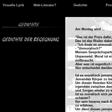
Visuelle Lyrik
Web-Literatur?
Gedichte
Pro
Am Montag wird ...
"Das ist der Preis dafü
Das ist das Risiko dabei
- "Ich finde es unmoral
- "Unmoralisch?"
Meinem Gesprächspartne
Unpassend.
Moral ist e
mißbraucht.
Aber was ist eigentlich
Wer entscheidet darübe
Ist es moralisch jema
Jemandes Körper zu b
Um diesen fremden Kör
irgendwo zwischen den
und Sorgen wieder zu v
Ist es moralisch sich 
schauen?
Ihn sein Inneres nach 
zu erfahren.
Um dann diesen jemande